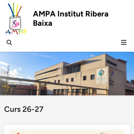
Skip
to
AMPA Institut Ribera
content
Baixa
Mai
Open
Men
Search
Curs 26-27