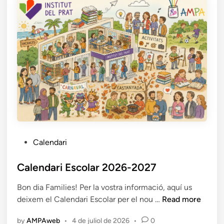
P
Calendari
o
s
Calendari Escolar 2026-2027
t
Bon dia Families! Per la vostra informació, aquí us
e
C
deixem el Calendari Escolar per el nou …
Read more
d
a
i
by
AMPAweb
•
4 de juliol de 2026
•
0
l