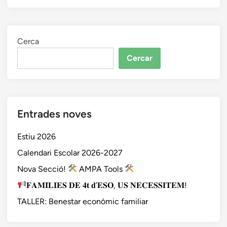
2
0
2
7
Cerca
Cercar
Entrades noves
Estiu 2026
Calendari Escolar 2026-2027
Nova Secció!
AMPA Tools
𝐅𝐀𝐌𝐈́𝐋𝐈𝐄𝐒 𝐃𝐄 𝟒𝐭 𝐝’𝐄𝐒𝐎, 𝐔𝐒 𝐍𝐄𝐂𝐄𝐒𝐒𝐈𝐓𝐄𝐌!
TALLER: Benestar econòmic familiar