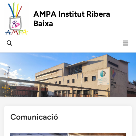
Skip
to
AMPA Institut Ribera
content
Baixa
Mai
Open
Men
Search
Comunicació