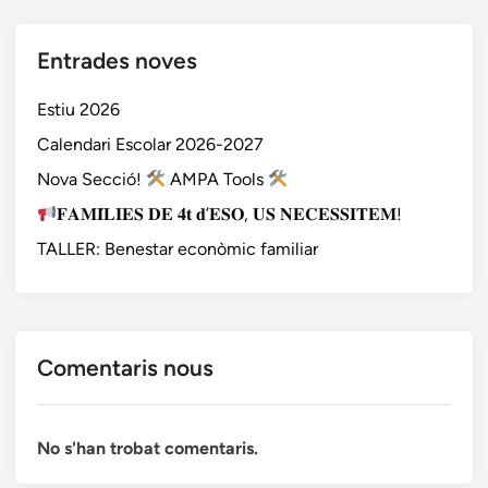
Entrades noves
Estiu 2026
Calendari Escolar 2026-2027
Nova Secció!
AMPA Tools
𝐅𝐀𝐌𝐈́𝐋𝐈𝐄𝐒 𝐃𝐄 𝟒𝐭 𝐝’𝐄𝐒𝐎, 𝐔𝐒 𝐍𝐄𝐂𝐄𝐒𝐒𝐈𝐓𝐄𝐌!
TALLER: Benestar econòmic familiar
Comentaris nous
No s'han trobat comentaris.