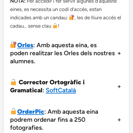
NOTA:
Per accedir i fer servir algunes d’aqueste
eines, es necessita un codi d’accés, estan
indicades amb un candau:
, les de lliure accès el
cadau… sense clau
!
Orles
: Amb aquesta eina, es
poden realitzar les Orles dels nostres
+
alumnes.
Corrector Ortogràfic i
+
Gramatical
:
SoftCatalà
OrderPic
: Amb aquesta eina
podrem ordenar fins a 250
+
fotografies.