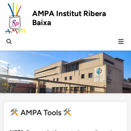
Skip
to
AMPA Institut Ribera
content
Baixa
Mai
Open
Men
Search
AMPA Tools