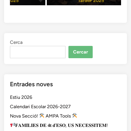
n 2025
Tardor 2025
Cerca
Cercar
Entrades noves
Estiu 2026
Calendari Escolar 2026-2027
Nova Secció!
AMPA Tools
𝐅𝐀𝐌𝐈́𝐋𝐈𝐄𝐒 𝐃𝐄 𝟒𝐭 𝐝’𝐄𝐒𝐎, 𝐔𝐒 𝐍𝐄𝐂𝐄𝐒𝐒𝐈𝐓𝐄𝐌!